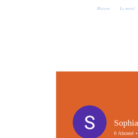
Maison
Le motel
Sophia
0
Abonné