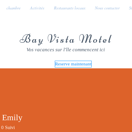
chambre
Activités
Restaurants locaux
Nous contacter
S
Bay Vista Motel
Vos vacances sur l'île commencent ici
Reserve maintenant
 Emily
0
Suivi