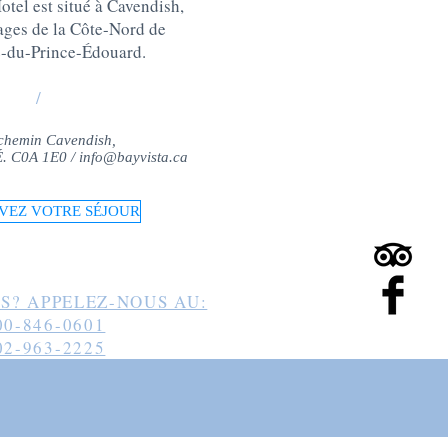
tel est situé à Cavendish,
lages de la Côte-Nord de
e-du-Prince-Édouard
.
/
chemin Cavendish,
-É. C0A 1E0 /
info@bayvista.ca
VEZ VOTRE SÉJOUR
S? APPELEZ-NOUS AU:
00-846-0601
02-963-2225