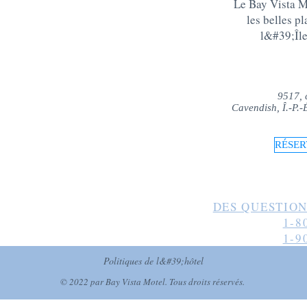
Le Bay Vista Mo
les belles p
l&#39;Îl
9517, 
Cavendish, Î.-P.
RÉSER
DES QUESTION
1-8
1-9
Politiques de l&#39;hôtel
© 2022 par Bay Vista Motel. Tous droits réservés.