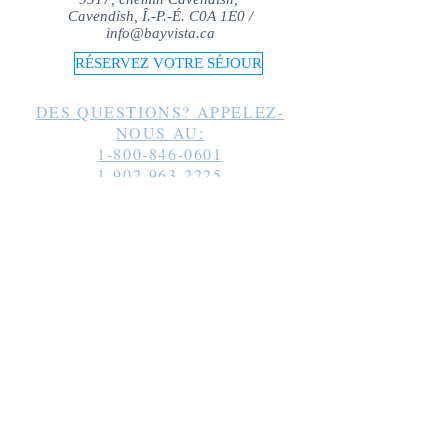
Cavendish, Î.-P.-É. C0A 1E0 /
info@bayvista.ca
RÉSERVEZ VOTRE SÉJOUR
DES QUESTIONS? APPELEZ-
NOUS AU:
1-800-846-0601
1-902-963-2225