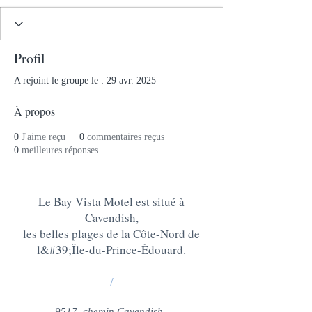
Profil
A rejoint le groupe le : 29 avr. 2025
À propos
0
J'aime reçu
0
commentaires reçus
0
meilleures réponses
Le Bay Vista Motel est situé à
Cavendish,
les belles plages de la Côte-Nord de
l&#39;Île-du-Prince-Édouard
.
/
9517, chemin Cavendish,