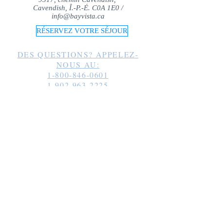
Cavendish, Î.-P.-É. C0A 1E0 /
info@bayvista.ca
RÉSERVEZ VOTRE SÉJOUR
DES QUESTIONS? APPELEZ-
NOUS AU:
1-800-846-0601
1-902-963-2225