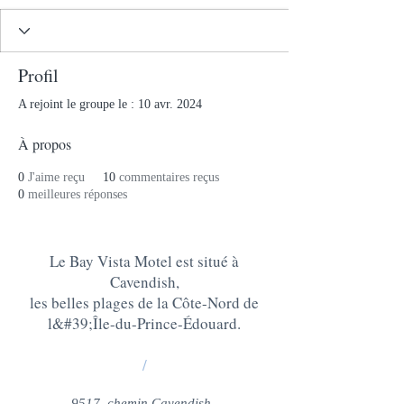
Profil
A rejoint le groupe le : 10 avr. 2024
À propos
0
J'aime reçu
10
commentaires reçus
0
meilleures réponses
Le Bay Vista Motel est situé à
Cavendish,
les belles plages de la Côte-Nord de
l&#39;Île-du-Prince-Édouard
.
/
9517, chemin Cavendish,