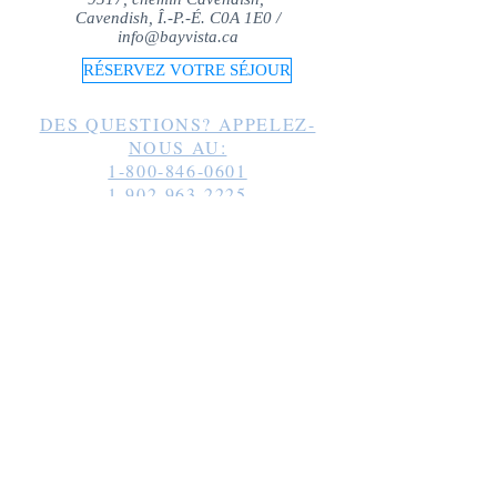
Cavendish, Î.-P.-É. C0A 1E0 /
info@bayvista.ca
RÉSERVEZ VOTRE SÉJOUR
DES QUESTIONS? APPELEZ-
NOUS AU:
1-800-846-0601
1-902-963-2225