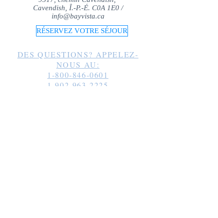
Cavendish, Î.-P.-É. C0A 1E0 /
info@bayvista.ca
RÉSERVEZ VOTRE SÉJOUR
DES QUESTIONS? APPELEZ-
NOUS AU:
1-800-846-0601
1-902-963-2225