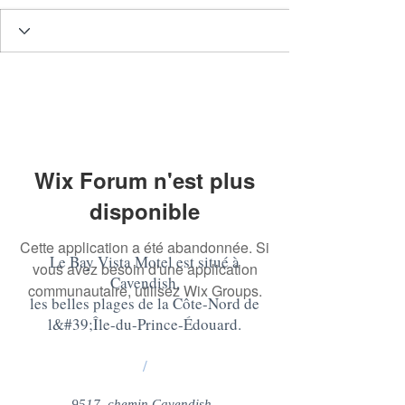
Wix Forum n'est plus
disponible
Cette application a été abandonnée. Si
Le Bay Vista Motel est situé à
vous avez besoin d'une application
Cavendish,
communautaire, utilisez Wix Groups.
les belles plages de la Côte-Nord de
l&#39;Île-du-Prince-Édouard
.
/
9517, chemin Cavendish,