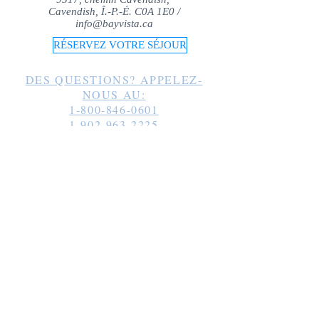
Cavendish, Î.-P.-É. C0A 1E0 /
info@bayvista.ca
RÉSERVEZ VOTRE SÉJOUR
DES QUESTIONS? APPELEZ-
NOUS AU:
1-800-846-0601
1-902-963-2225