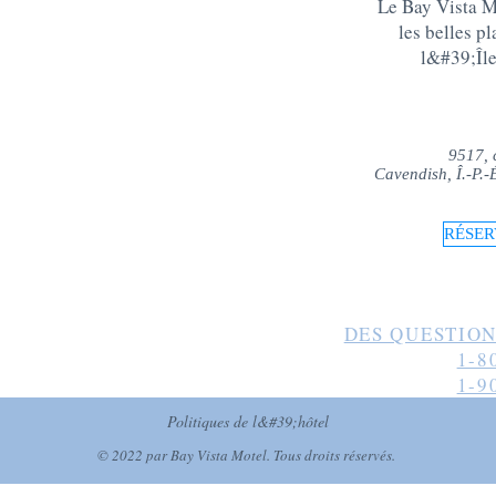
Le Bay Vista Mo
les belles p
l&#39;Îl
9517, 
Cavendish, Î.-P.
RÉSER
DES QUESTION
1-8
1-9
Politiques de l&#39;hôtel
© 2022 par Bay Vista Motel. Tous droits réservés.