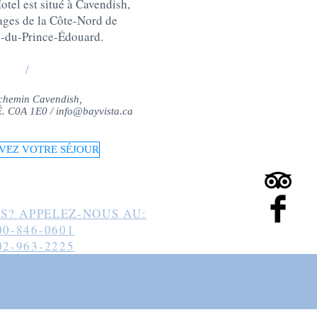
tel est situé à Cavendish,
lages de la Côte-Nord de
e-du-Prince-Édouard
.
/
chemin Cavendish,
-É. C0A 1E0 /
info@bayvista.ca
VEZ VOTRE SÉJOUR
S? APPELEZ-NOUS AU:
00-846-0601
02-963-2225