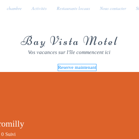
chambre
Activités
Restaurants locaux
Nous contacter
S
Bay Vista Motel
Vos vacances sur l'île commencent ici
Reserve maintenant
romilly
illy
0
Suivi