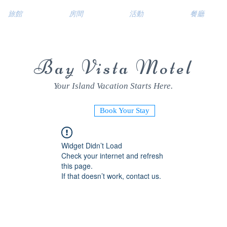
旅館
房間
活動
餐廳
Bay Vista Motel
Your Island Vacation Starts Here.
Book Your Stay
Widget Didn’t Load
Check your internet and refresh
this page.
If that doesn’t work, contact us.