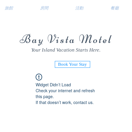
旅館
房間
活動
餐廳
Bay Vista Motel
Your Island Vacation Starts Here.
Book Your Stay
Widget Didn’t Load
Check your internet and refresh
this page.
If that doesn’t work, contact us.