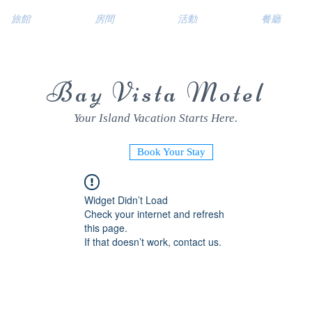
旅館
房間
活動
餐廳
Bay Vista Motel
Your Island Vacation Starts Here.
Book Your Stay
Widget Didn’t Load
Check your internet and refresh
this page.
If that doesn’t work, contact us.