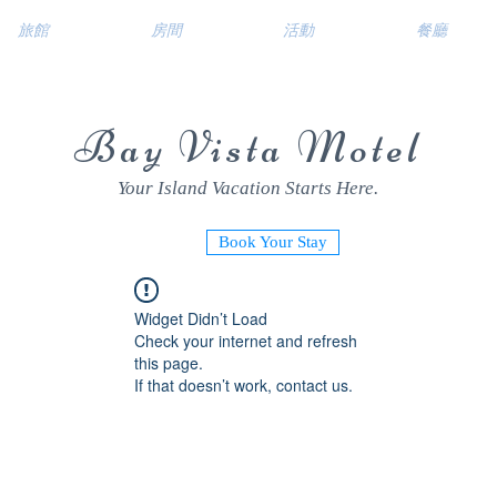
旅館
房間
活動
餐廳
Bay Vista Motel
Your Island Vacation Starts Here.
Book Your Stay
Widget Didn’t Load
Check your internet and refresh
this page.
If that doesn’t work, contact us.