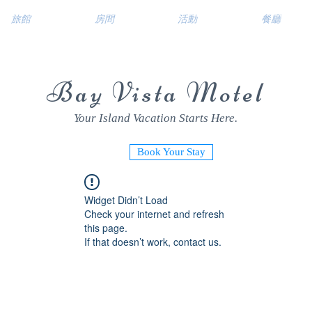
旅館
房間
活動
餐廳
Bay Vista Motel
Your Island Vacation Starts Here.
Book Your Stay
Widget Didn’t Load
Check your internet and refresh
this page.
If that doesn’t work, contact us.