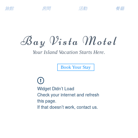
旅館
房間
活動
餐廳
Bay Vista Motel
Your Island Vacation Starts Here.
Book Your Stay
Widget Didn’t Load
Check your internet and refresh
this page.
If that doesn’t work, contact us.