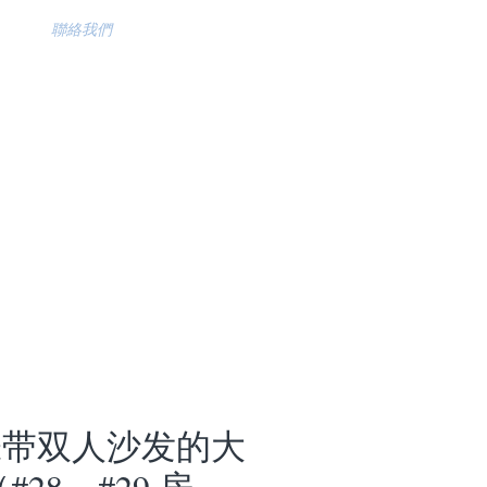
聯絡我們
 张带双人沙发的大
#28、#29 房