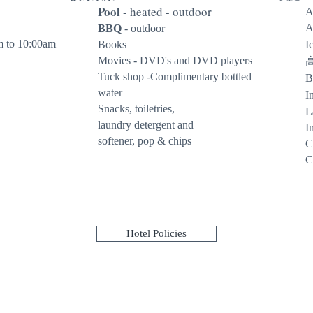
Pool
- heated - outdoor
A
A
BBQ
- outdoor
m to 10:00am
Books
I
Movies - DVD's and DVD players
Tuck shop -Complimentary bottled
B
water
I
Snacks, toiletries,
L
laundry detergent and
I
softener, pop & chips
C
C
Hotel Policies