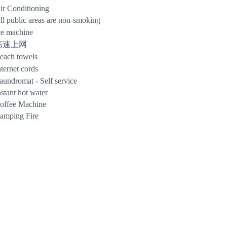
ir Conditioning
ll public areas are non-smoking
ce machine
高速上网
each towels
nternet cords
aundromat - Self service
nstant hot water
offee Machine
amping Fire