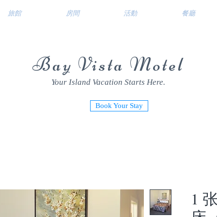
旅館
房間
活動
餐廳
Bay Vista Motel
Your Island Vacation Starts Here.
Book Your Stay
1
床（