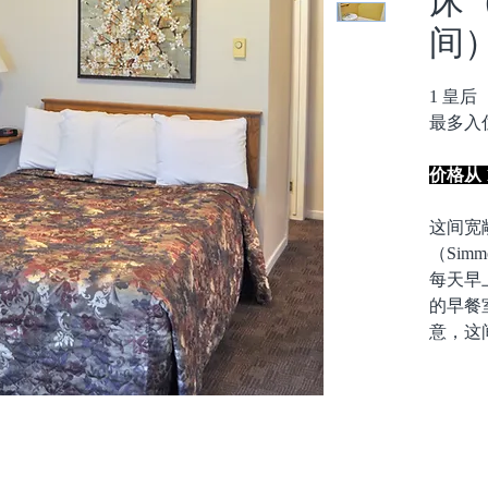
间
1 皇后
最多入
价格从 1
这间宽
（Simm
每天早
的早餐
意，这
不可携