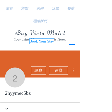
主頁
旅館
房間
活動
餐廳
聯絡我們
Bay Vista Motel
Your Island Vacation Starts Here.
Book Your Stay
更多動作
訊息
追蹤
2hyymec5bz
2hyymec5bz