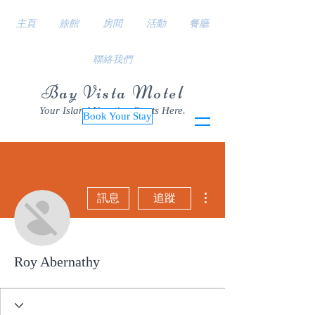
主頁
旅館
房間
活動
餐廳
聯絡我們
Bay Vista Motel
Your Island Vacation Starts Here.
Book Your Stay
更多動作
訊息
追蹤
Roy Abernathy