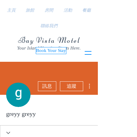
主頁
旅館
房間
活動
餐廳
聯絡我們
Bay Vista Motel
Your Island Vacation Starts Here.
Book Your Stay
更多動作
訊息
追蹤
greyy greyy