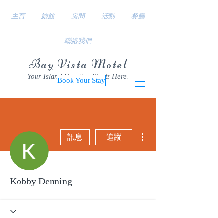
主頁
旅館
房間
活動
餐廳
聯絡我們
Bay Vista Motel
Your Island Vacation Starts Here.
Book Your Stay
更多動作
訊息
追蹤
Kobby Denning