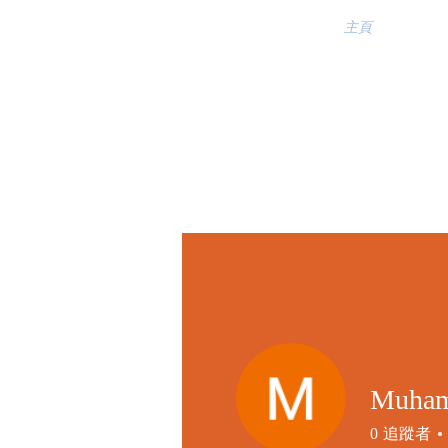
主頁
Muham
0
追蹤者