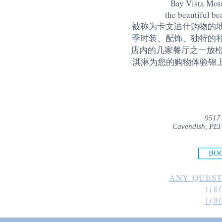
Bay Vista Mote
the beautiful be
被称为卡文迪什购物的
季时装、配饰、独特的
店内的几家餐厅之一放松
淇淋为您的购物体验锦上添花
9517
Cavendish, PEI
BO
ANY QUEST
1(8
1(9