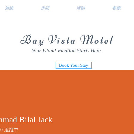
旅館
房間
活動
餐廳
Bay Vista Motel
Your Island Vacation Starts Here.
Book Your Stay
mad Bilal Jack
0
追蹤中