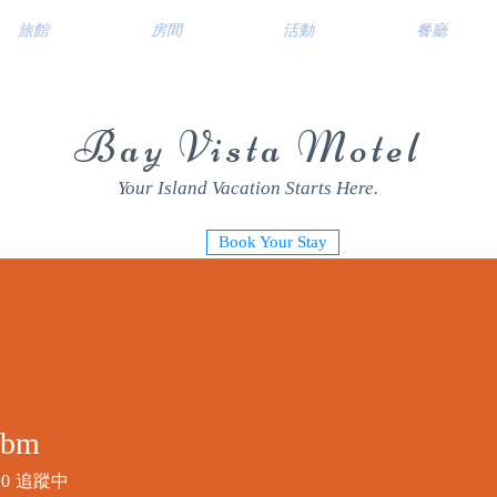
旅館
房間
活動
餐廳
Bay Vista Motel
Your Island Vacation Starts Here.
Book Your Stay
lbm
0
追蹤中