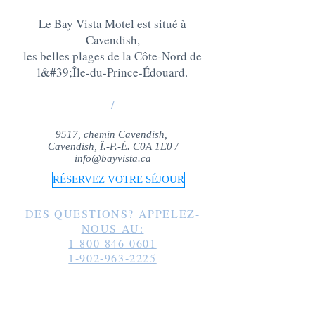
Le Bay Vista Motel est situé à
Cavendish,
les belles plages de la Côte-Nord de
l&#39;Île-du-Prince-Édouard
.
/
9517, chemin Cavendish,
Cavendish, Î.-P.-É. C0A 1E0 /
info@bayvista.ca
RÉSERVEZ VOTRE SÉJOUR
DES QUESTIONS? APPELEZ-
NOUS AU:
1-800-846-0601
1-902-963-2225