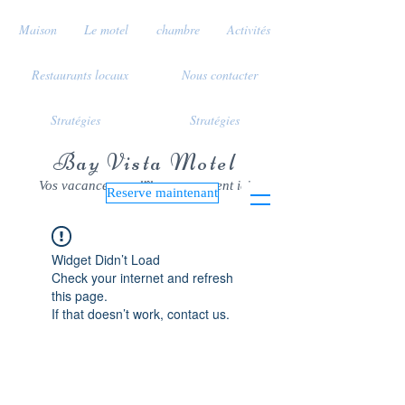
Maison
Le motel
chambre
Activités
Restaurants locaux
Nous contacter
Stratégies
Stratégies
Bay Vista Motel
Vos vacances sur l'île commencent ici
Reserve maintenant
Widget Didn’t Load
Check your internet and refresh
this page.
If that doesn’t work, contact us.