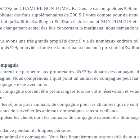
t d&#39;une CHAMBRE NON-FUMEUR. Dans le cas où quelqu&#39;un est 
pliquer des frais supplémentaires de 200 $ à votre compte pour un nett
le fait qu&#39;il s&#39;agit d&#39;un établissement NON-FUMEUR et 
c le changement actuel des lois concernant la marijuana, nous demandon
us avons une très grande propriété donc il y a de nombreux endroits où 
é qu&#39;un invité a fumé de la marijuana dans ou à proximité d&#39;
compagnie
 heureux de permettre aux propriétaires d&#39;animaux de compagnie d
gnie. Nous comprenons à quel point un animal de compagnie peut faire p
ompagnie reste avec nous.
compagnie doivent être pré-arrangées lors de votre réservation et vous
nt.
er les séjours pour animaux de compagnie pour les chambres qui ne sont
nus de surveiller les animaux domestiques sans surveillance
pulser les clients dont les animaux de compagnie causent des dommages,
eillance pendant de longues périodes
otre animal de compagnie.
Vous êtes financièrement responsable de tou