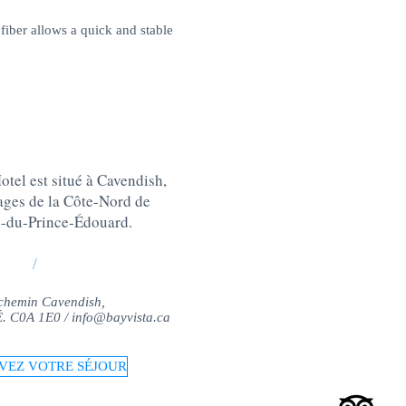
 fiber allows a quick and stable
tel est situé à Cavendish,
lages de la Côte-Nord de
e-du-Prince-Édouard
.
/
chemin Cavendish,
-É. C0A 1E0 /
info@bayvista.ca
VEZ VOTRE SÉJOUR