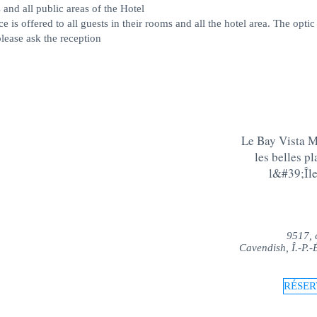
 and all public areas of the Hotel
 is offered to all guests in their rooms and all the hotel area. The optic
lease ask the reception
Le Bay Vista Mo
les belles p
l&#39;Îl
9517, 
Cavendish, Î.-P.
RÉSER