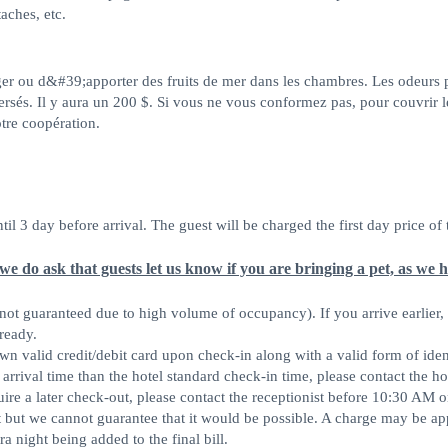
aches, etc.
ou d&#39;apporter des fruits de mer dans les chambres. Les odeurs pénè
ersés. Il y aura un 200 $. Si vous ne vous conformez pas, pour couvrir l
tre coopération.
il 3 day before arrival. The guest will be charged the first day price of 
we do ask that guests let us know if you are bringing a pet, as we h
not guaranteed due to high volume of occupancy). If you arrive earlier, t
ready.
own valid credit/debit card upon check-in along with a valid form of iden
arrival time than the hotel standard check-in time, please contact the ho
ire a later check-out, please contact the receptionist before 10:30 AM 
but we cannot guarantee that it would be possible. A charge may be ap
ra night being added to the final bill.