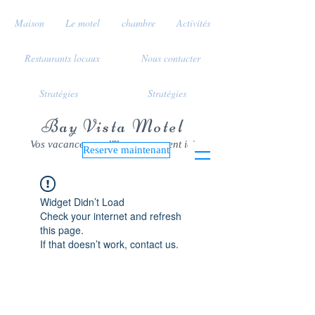
Maison
Le motel
chambre
Activités
Restaurants locaux
Nous contacter
Stratégies
Stratégies
Bay Vista Motel
Vos vacances sur l'île commencent ici
Reserve maintenant
Widget Didn’t Load
Check your internet and refresh
this page.
If that doesn’t work, contact us.