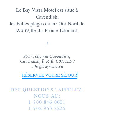
Le Bay Vista Motel est situé à
Cavendish,
les belles plages de la Côte-Nord de
l&#39;Île-du-Prince-Édouard
.
/
9517, chemin Cavendish,
Cavendish, Î.-P.-É. C0A 1E0 /
info@bayvista.ca
RÉSERVEZ VOTRE SÉJOUR
DES QUESTIONS? APPELEZ-
NOUS AU:
1-800-846-0601
1-902-963-2225