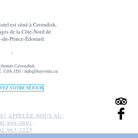
tel est situé à Cavendish,
lages de la Côte-Nord de
e-du-Prince-Édouard
.
/
chemin Cavendish,
-É. C0A 1E0 /
info@bayvista.ca
VEZ VOTRE SÉJOUR
S? APPELEZ-NOUS AU:
00-846-0601
02-963-2225