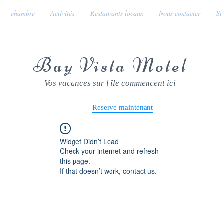
chambre
Activités
Restaurants locaux
Nous contacter
S
Bay Vista Motel
Vos vacances sur l'île commencent ici
Reserve maintenant
Widget Didn’t Load
Check your internet and refresh
this page.
If that doesn’t work, contact us.