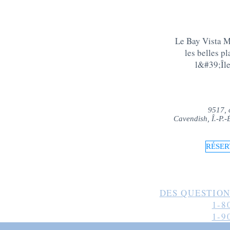
Le Bay Vista Mo
les belles p
l&#39;Îl
9517, 
Cavendish, Î.-P.
RÉSER
DES QUESTION
1-8
1-9