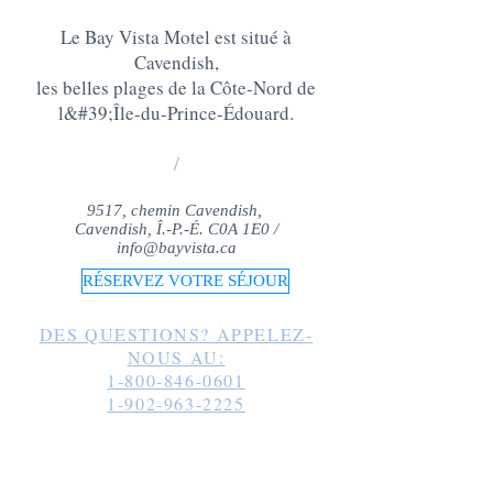
Le Bay Vista Motel est situé à
Cavendish,
les belles plages de la Côte-Nord de
l&#39;Île-du-Prince-Édouard
.
/
9517, chemin Cavendish,
Cavendish, Î.-P.-É. C0A 1E0 /
info@bayvista.ca
RÉSERVEZ VOTRE SÉJOUR
DES QUESTIONS? APPELEZ-
NOUS AU:
1-800-846-0601
1-902-963-2225