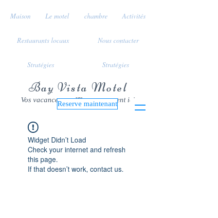
Maison
Le motel
chambre
Activités
Restaurants locaux
Nous contacter
Stratégies
Stratégies
Bay Vista Motel
Vos vacances sur l'île commencent ici
Reserve maintenant
Widget Didn’t Load
Check your internet and refresh
this page.
If that doesn’t work, contact us.