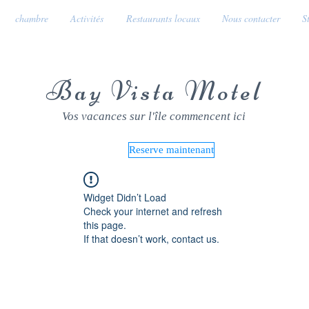
chambre
Activités
Restaurants locaux
Nous contacter
S
Bay Vista Motel
Vos vacances sur l'île commencent ici
Reserve maintenant
Widget Didn’t Load
Check your internet and refresh
this page.
If that doesn’t work, contact us.