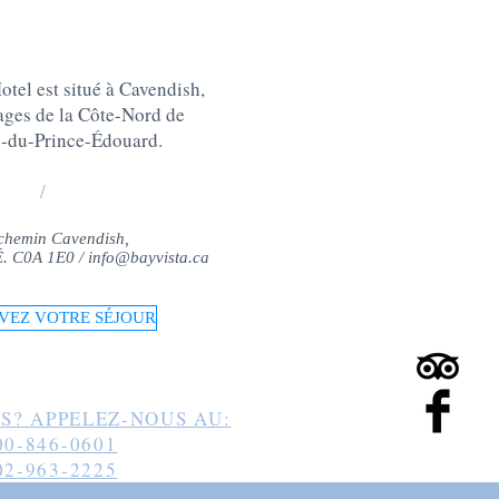
tel est situé à Cavendish,
lages de la Côte-Nord de
e-du-Prince-Édouard
.
/
chemin Cavendish,
-É. C0A 1E0 /
info@bayvista.ca
VEZ VOTRE SÉJOUR
S? APPELEZ-NOUS AU:
00-846-0601
02-963-2225