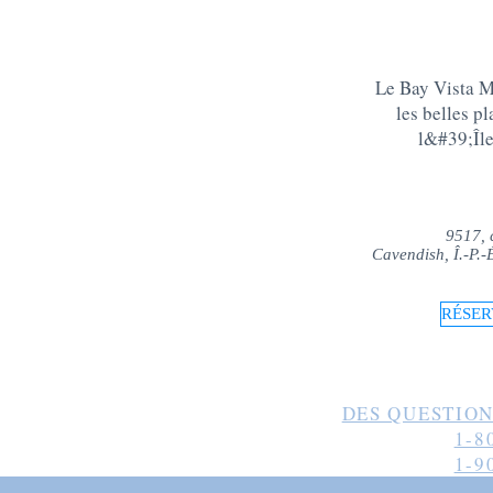
Le Bay Vista Mo
les belles p
l&#39;Îl
9517, 
Cavendish, Î.-P.
RÉSER
DES QUESTION
1-8
1-9