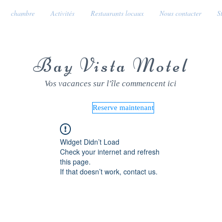
chambre
Activités
Restaurants locaux
Nous contacter
S
Bay Vista Motel
Vos vacances sur l'île commencent ici
Reserve maintenant
Widget Didn’t Load
Check your internet and refresh
this page.
If that doesn’t work, contact us.