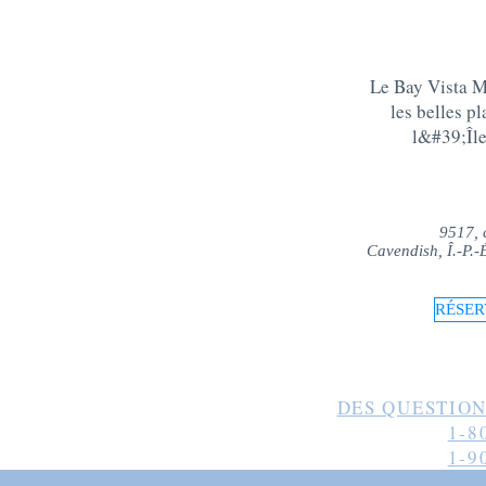
Le Bay Vista Mo
les belles p
l&#39;Îl
9517, 
Cavendish, Î.-P.
RÉSER
DES QUESTION
1-8
1-9