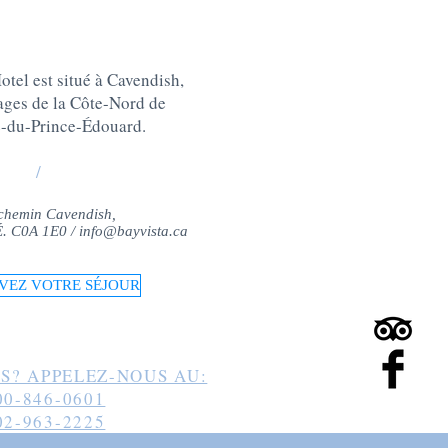
tel est situé à Cavendish,
lages de la Côte-Nord de
e-du-Prince-Édouard
.
/
chemin Cavendish,
-É. C0A 1E0 /
info@bayvista.ca
VEZ VOTRE SÉJOUR
S? APPELEZ-NOUS AU:
00-846-0601
02-963-2225