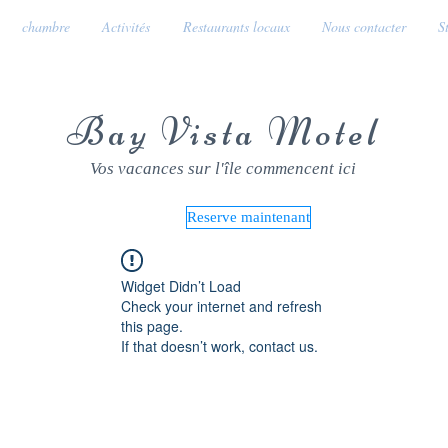
chambre
Activités
Restaurants locaux
Nous contacter
S
Bay Vista Motel
Vos vacances sur l'île commencent ici
Reserve maintenant
Widget Didn’t Load
Check your internet and refresh
this page.
If that doesn’t work, contact us.