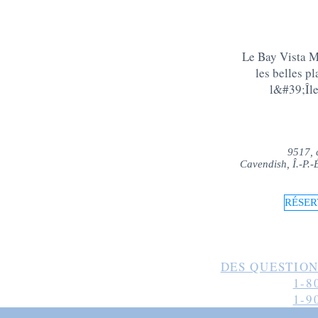
Le Bay Vista Mo
les belles p
l&#39;Îl
9517, 
Cavendish, Î.-P.
RÉSER
DES QUESTION
1-8
1-9