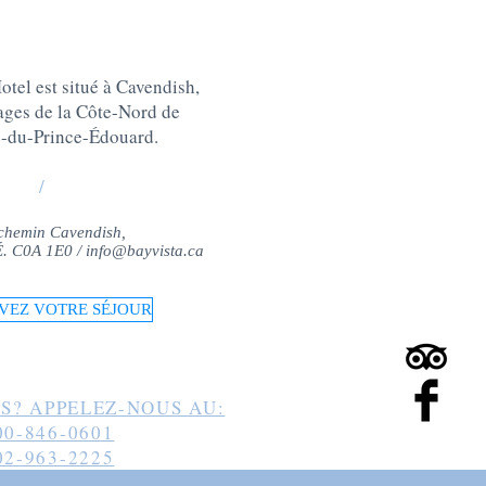
tel est situé à Cavendish,
lages de la Côte-Nord de
e-du-Prince-Édouard
.
/
chemin Cavendish,
-É. C0A 1E0 /
info@bayvista.ca
VEZ VOTRE SÉJOUR
S? APPELEZ-NOUS AU:
00-846-0601
02-963-2225