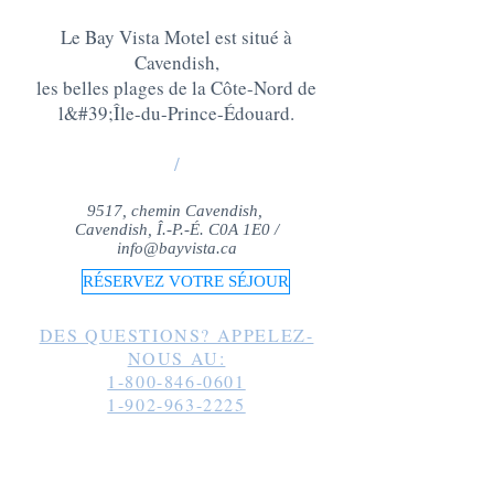
Le Bay Vista Motel est situé à
Cavendish,
les belles plages de la Côte-Nord de
l&#39;Île-du-Prince-Édouard
.
/
9517, chemin Cavendish,
Cavendish, Î.-P.-É. C0A 1E0 /
info@bayvista.ca
RÉSERVEZ VOTRE SÉJOUR
DES QUESTIONS? APPELEZ-
NOUS AU:
1-800-846-0601
1-902-963-2225