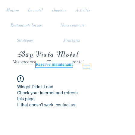
Maison
Le motel
chambre
Activités
Restaurants locaux
Nous contacter
Stratégies
Stratégies
Bay Vista Motel
Vos vacances sur l'île commencent ici
Reserve maintenant
Widget Didn’t Load
Check your internet and refresh
this page.
If that doesn’t work, contact us.