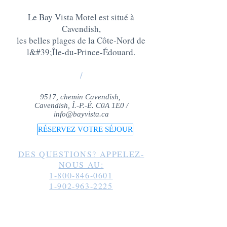
Le Bay Vista Motel est situé à
Cavendish,
les belles plages de la Côte-Nord de
l&#39;Île-du-Prince-Édouard
.
/
9517, chemin Cavendish,
Cavendish, Î.-P.-É. C0A 1E0 /
info@bayvista.ca
RÉSERVEZ VOTRE SÉJOUR
DES QUESTIONS? APPELEZ-
NOUS AU:
1-800-846-0601
1-902-963-2225