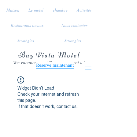
Maison
Le motel
chambre
Activités
Restaurants locaux
Nous contacter
Stratégies
Stratégies
Bay Vista Motel
Vos vacances sur l'île commencent ici
Reserve maintenant
Widget Didn’t Load
Check your internet and refresh
this page.
If that doesn’t work, contact us.