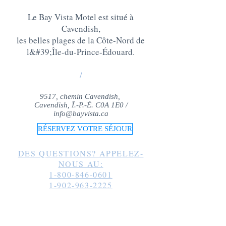
Le Bay Vista Motel est situé à
Cavendish,
les belles plages de la Côte-Nord de
l&#39;Île-du-Prince-Édouard
.
/
9517, chemin Cavendish,
Cavendish, Î.-P.-É. C0A 1E0 /
info@bayvista.ca
RÉSERVEZ VOTRE SÉJOUR
DES QUESTIONS? APPELEZ-
NOUS AU:
1-800-846-0601
1-902-963-2225