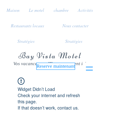
Maison
Le motel
chambre
Activités
Restaurants locaux
Nous contacter
Stratégies
Stratégies
Bay Vista Motel
Vos vacances sur l'île commencent ici
Reserve maintenant
Widget Didn’t Load
Check your internet and refresh
this page.
If that doesn’t work, contact us.