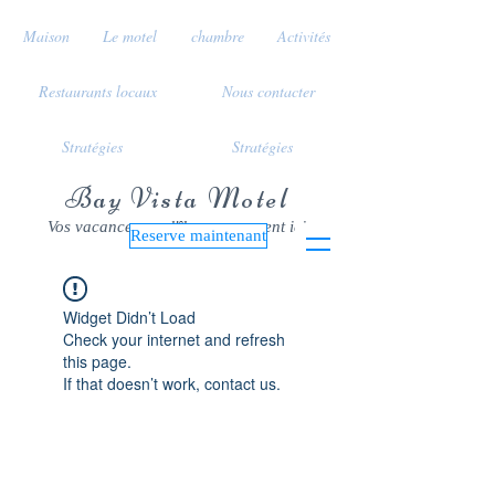
Maison
Le motel
chambre
Activités
Restaurants locaux
Nous contacter
Stratégies
Stratégies
Bay Vista Motel
Vos vacances sur l'île commencent ici
Reserve maintenant
Widget Didn’t Load
Check your internet and refresh
this page.
If that doesn’t work, contact us.