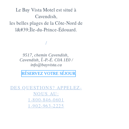
Le Bay Vista Motel est situé à
Cavendish,
les belles plages de la Côte-Nord de
l&#39;Île-du-Prince-Édouard
.
/
9517, chemin Cavendish,
Cavendish, Î.-P.-É. C0A 1E0 /
info@bayvista.ca
RÉSERVEZ VOTRE SÉJOUR
DES QUESTIONS? APPELEZ-
NOUS AU:
1-800-846-0601
1-902-963-2225