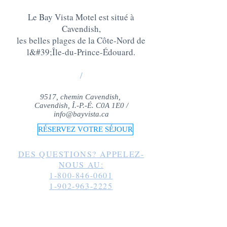
Le Bay Vista Motel est situé à
Cavendish,
les belles plages de la Côte-Nord de
l&#39;Île-du-Prince-Édouard
.
/
9517, chemin Cavendish,
Cavendish, Î.-P.-É. C0A 1E0 /
info@bayvista.ca
RÉSERVEZ VOTRE SÉJOUR
DES QUESTIONS? APPELEZ-
NOUS AU:
1-800-846-0601
1-902-963-2225