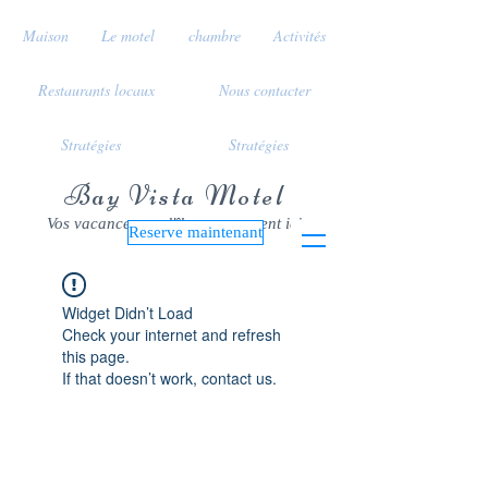
Maison
Le motel
chambre
Activités
Restaurants locaux
Nous contacter
Stratégies
Stratégies
Bay Vista Motel
Vos vacances sur l'île commencent ici
Reserve maintenant
Widget Didn’t Load
Check your internet and refresh
this page.
If that doesn’t work, contact us.