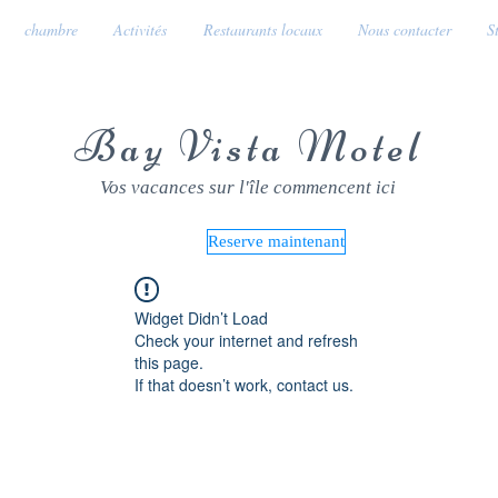
chambre
Activités
Restaurants locaux
Nous contacter
S
Bay Vista Motel
Vos vacances sur l'île commencent ici
Reserve maintenant
Widget Didn’t Load
Check your internet and refresh
this page.
If that doesn’t work, contact us.