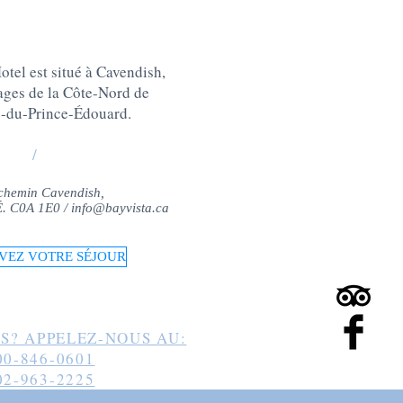
tel est situé à Cavendish,
lages de la Côte-Nord de
e-du-Prince-Édouard
.
/
chemin Cavendish,
-É. C0A 1E0 /
info@bayvista.ca
VEZ VOTRE SÉJOUR
S? APPELEZ-NOUS AU:
00-846-0601
02-963-2225