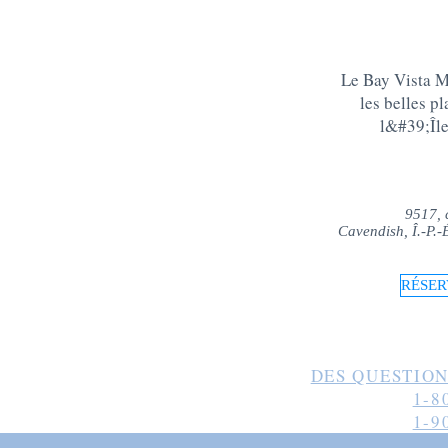
Le Bay Vista Mo
les belles p
l&#39;Îl
9517, 
Cavendish, Î.-P.
RÉSER
DES QUESTION
1-8
1-9