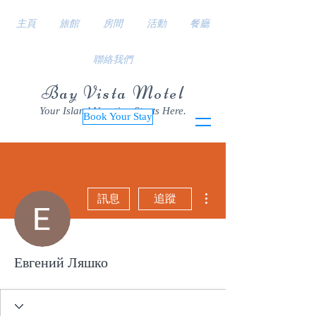
主頁
旅館
房間
活動
餐廳
聯絡我們
Bay Vista Motel
Your Island Vacation Starts Here.
Book Your Stay
更多動作
訊息
追蹤
Евгений Ляшко