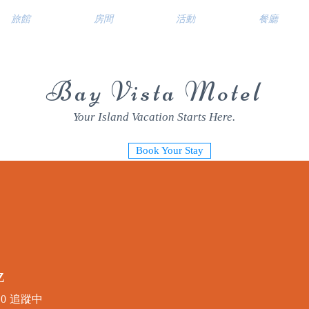
旅館
房間
活動
餐廳
Bay Vista Motel
Your Island Vacation Starts Here.
Book Your Stay
z
0
追蹤中