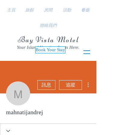
主頁
旅館
房間
活動
餐廳
聯絡我們
Bay Vista Motel
Your Island Vacation Starts Here.
Book Your Stay
更多動作
訊息
追蹤
mahnatijandrej
mahnatijandrej