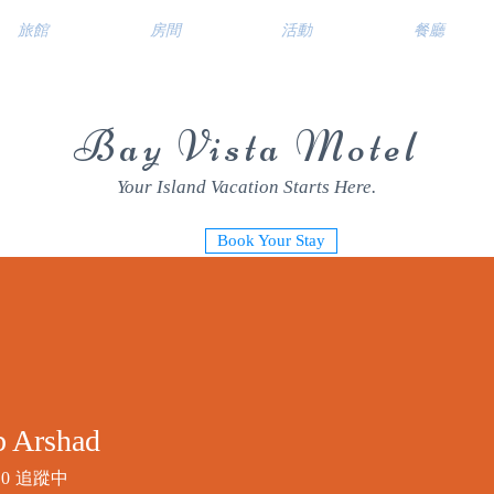
旅館
房間
活動
餐廳
Bay Vista Motel
Your Island Vacation Starts Here.
Book Your Stay
 Arshad
0
追蹤中