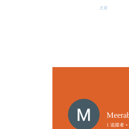
主頁
Meerab
1
追蹤者