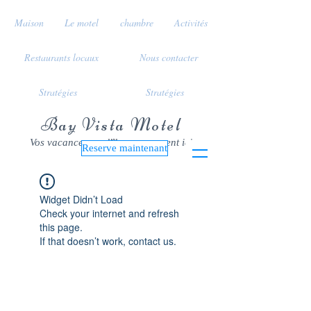
Maison
Le motel
chambre
Activités
Restaurants locaux
Nous contacter
Stratégies
Stratégies
Bay Vista Motel
Vos vacances sur l'île commencent ici
Reserve maintenant
Widget Didn’t Load
Check your internet and refresh
this page.
If that doesn’t work, contact us.