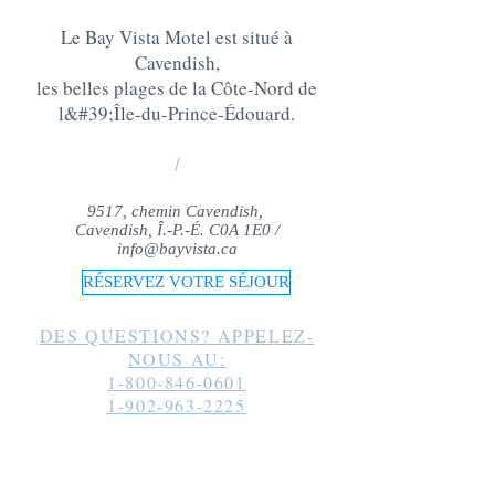
Le Bay Vista Motel est situé à
Cavendish,
les belles plages de la Côte-Nord de
l&#39;Île-du-Prince-Édouard
.
/
9517, chemin Cavendish,
Cavendish, Î.-P.-É. C0A 1E0 /
info@bayvista.ca
RÉSERVEZ VOTRE SÉJOUR
DES QUESTIONS? APPELEZ-
NOUS AU:
1-800-846-0601
1-902-963-2225