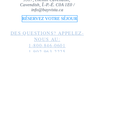
Cavendish, Î.-P.-É. C0A 1E0 /
info@bayvista.ca
RÉSERVEZ VOTRE SÉJOUR
DES QUESTIONS? APPELEZ-
NOUS AU:
1-800-846-0601
1-902-963-2225