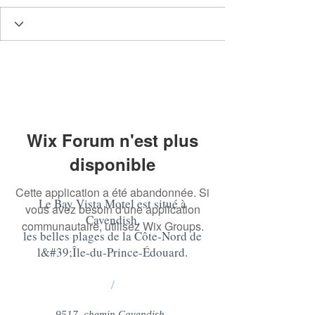
Wix Forum n'est plus
disponible
Cette application a été abandonnée. Si
Le Bay Vista Motel est situé à
vous avez besoin d'une application
Cavendish,
communautaire, utilisez Wix Groups.
les belles plages de la Côte-Nord de
l&#39;Île-du-Prince-Édouard
.
/
9517, chemin Cavendish,