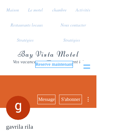
Maison
Le motel
chambre
Activités
Restaurants locaux
Nous contacter
Stratégies
Stratégies
Bay Vista Motel
Vos vacances sur l'île commencent ici
Reserve maintenant
Plus d'actions
Message
S'abonner
gavrila rila