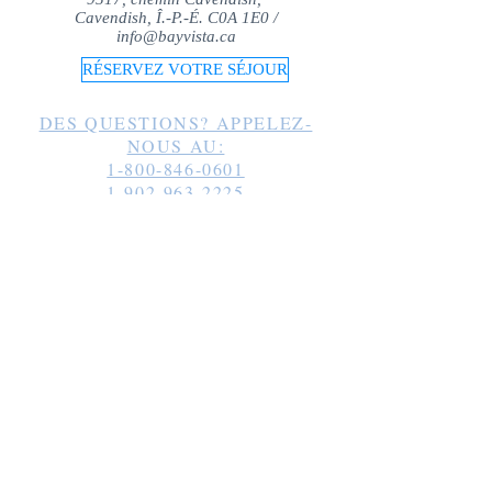
Cavendish, Î.-P.-É. C0A 1E0 /
info@bayvista.ca
RÉSERVEZ VOTRE SÉJOUR
DES QUESTIONS? APPELEZ-
NOUS AU:
1-800-846-0601
1-902-963-2225