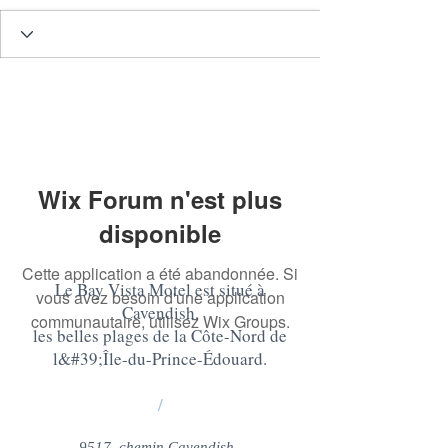
Wix Forum n'est plus
disponible
Cette application a été abandonnée. Si
Le Bay Vista Motel est situé à
vous avez besoin d'une application
Cavendish,
communautaire, utilisez Wix Groups.
les belles plages de la Côte-Nord de
l&#39;Île-du-Prince-Édouard
.
/
9517, chemin Cavendish,