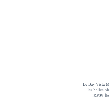
Le Bay Vista Mo
les belles p
l&#39;Îl