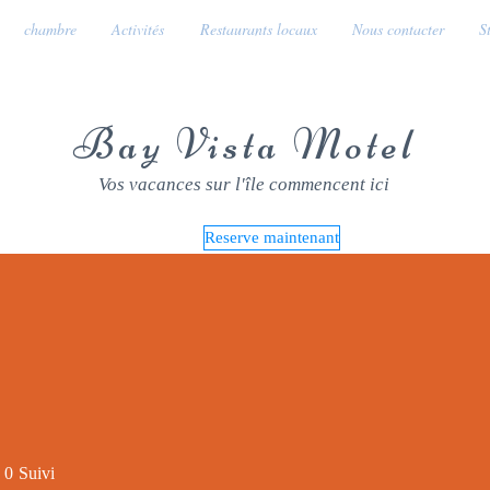
chambre
Activités
Restaurants locaux
Nous contacter
S
Bay Vista Motel
Vos vacances sur l'île commencent ici
Reserve maintenant
0
Suivi