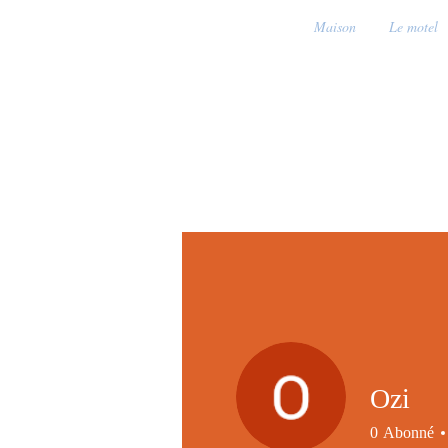
Maison
Le motel
Ozi
0
Abonné