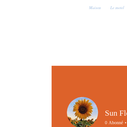
Maison
Le motel
Sun Fl
0
Abonné