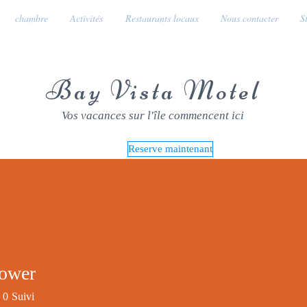
chambre
Activités
Restaurants locaux
Nous contacter
S
Bay Vista Motel
Vos vacances sur l'île commencent ici
Reserve maintenant
ower
0
Suivi