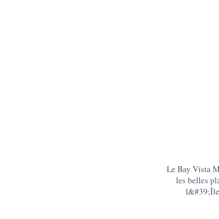
Le Bay Vista Mo
les belles p
l&#39;Îl