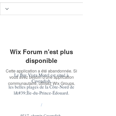
Wix Forum n'est plus
disponible
Cette application a été abandonnée. Si
Le Bay Vista Motel est situé à
vous avez besoin d'une application
Cavendish,
communautaire, utilisez Wix Groups.
les belles plages de la Côte-Nord de
l&#39;Île-du-Prince-Édouard
.
/
9517, chemin Cavendish,