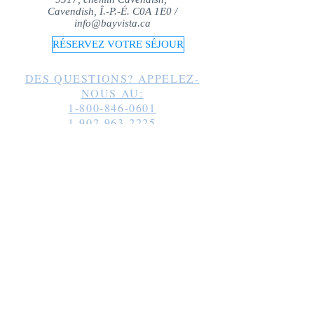
Cavendish, Î.-P.-É. C0A 1E0 /
info@bayvista.ca
RÉSERVEZ VOTRE SÉJOUR
DES QUESTIONS? APPELEZ-
NOUS AU:
1-800-846-0601
1-902-963-2225