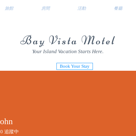
旅館
房間
活動
餐廳
Bay Vista Motel
Your Island Vacation Starts Here.
Book Your Stay
John
0
追蹤中