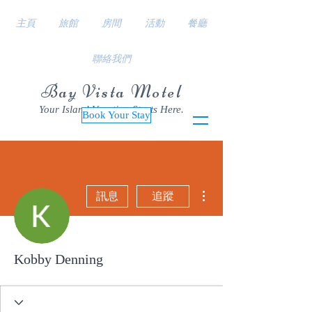
主頁
旅館
房間
活動
餐廳
聯絡我們
Bay Vista Motel
Your Island Vacation Starts Here.
Book Your Stay
更多動作
訊息
追蹤
Kobby Denning